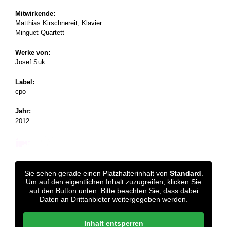
Mitwirkende:
Matthias Kirschnereit, Klavier
Minguet Quartett
Werke von:
Josef Suk
Label:
cpo
Jahr:
2012
Sie sehen gerade einen Platzhalterinhalt von
Standard
.
Um auf den eigentlichen Inhalt zuzugreifen, klicken Sie
auf den Button unten. Bitte beachten Sie, dass dabei
Daten an Drittanbieter weitergegeben werden.
Inhalt entsperren