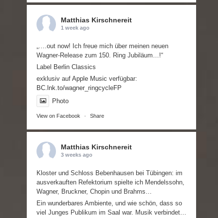
Matthias Kirschnereit
1 week ago
„….out now! Ich freue mich über meinen neuen
Wagner-Release zum 150. Ring Jubiläum…!“
Label
Berlin Classics
exklusiv auf
Apple Music
verfügbar:
BC.lnk.to/wagner_ringcycleFP
Photo
View on Facebook
·
Share
Matthias Kirschnereit
3 weeks ago
Kloster und Schloss Bebenhausen bei Tübingen: im
ausverkauften Refektorium spielte ich Mendelssohn,
Wagner, Bruckner, Chopin und Brahms…
Ein wunderbares Ambiente, und wie schön, dass so
viel Junges Publikum im Saal war. Musik verbindet…