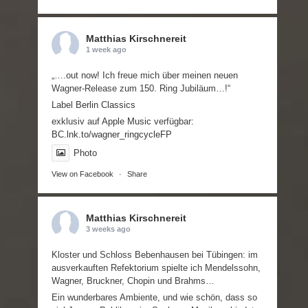
Matthias Kirschnereit
1 week ago
„….out now! Ich freue mich über meinen neuen
Wagner-Release zum 150. Ring Jubiläum…!“
Label
Berlin Classics
exklusiv auf
Apple Music
verfügbar:
BC.lnk.to/wagner_ringcycleFP
Photo
View on Facebook
·
Share
Matthias Kirschnereit
3 weeks ago
Kloster und Schloss Bebenhausen bei Tübingen: im
ausverkauften Refektorium spielte ich Mendelssohn,
Wagner, Bruckner, Chopin und Brahms…
Ein wunderbares Ambiente, und wie schön, dass so