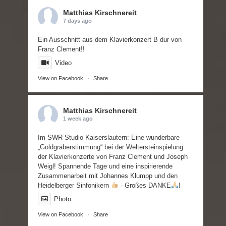
Matthias Kirschnereit
7 days ago
Ein Ausschnitt aus dem Klavierkonzert B dur von
Franz Clement!!
Video
View on Facebook
·
Share
Matthias Kirschnereit
1 week ago
Im
SWR
Studio Kaiserslautern: Eine wunderbare
„Goldgräberstimmung“ bei der Weltersteinspielung
der Klavierkonzerte von Franz Clement und Joseph
Weigl! Spannende Tage und eine inspirierende
Zusammenarbeit mit
Johannes Klumpp
und den
Heidelberger Sinfoniker
n
- Großes DANKE
!
Photo
View on Facebook
·
Share