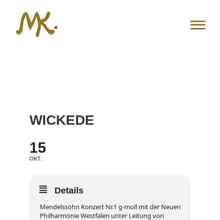
Zum
Inhalt
springen
WICKEDE
15
OKT.
Details
Mendelssohn Konzert Nr.1 g-moll mit der Neuen
Philharmonie Westfalen unter Leitung von