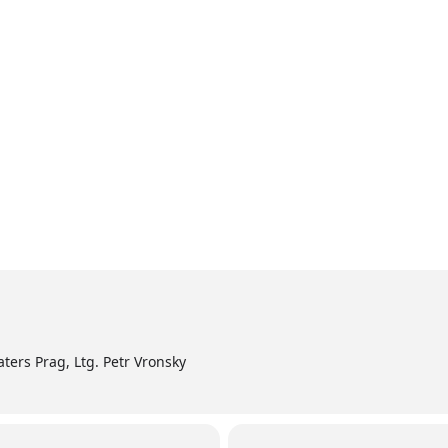
Home
Aktuell
Termine
Diskografie
Biografie
ers Prag, Ltg. Petr Vronsky