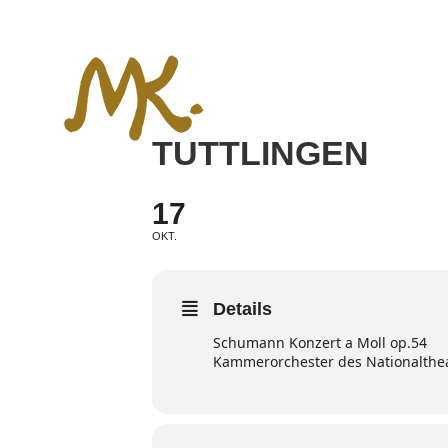
Zum
Inhalt
springen
TUTTLINGEN
17
OKT.
Details
Schumann Konzert a Moll op.54
Kammerorchester des Nationaltheat