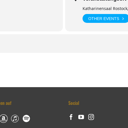
Katharinensaal Rostock
OTHER EVENTS
den auf
Social