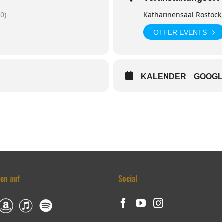
0)
Katharinensaal Rostock
OTHER EVENTS
KALENDER
GOOG
den auf
Social