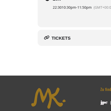
22:30
10:30pm
-
11:50pm
(GMT+00:0
TICKETS
Zu fin