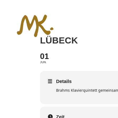
Zum
Inhalt
springen
LÜBECK
01
JUN.
Details
Brahms Klavierquintett gemeinsam
Zeit