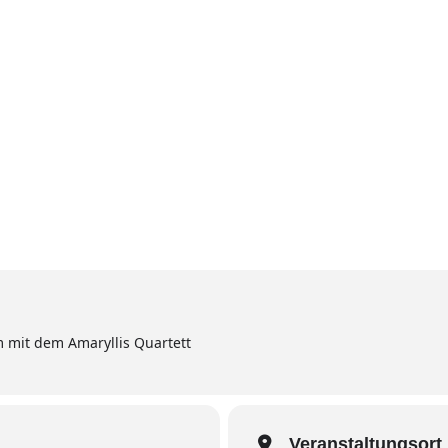
Home
Aktuell
Termine
Diskografie
Biografie
 mit dem Amaryllis Quartett
Veranstaltungsort