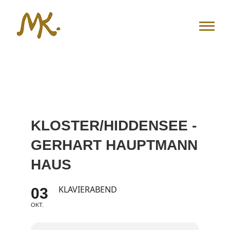
Zum
Inhalt
springen
KLOSTER/HIDDENSEE -
GERHART HAUPTMANN
HAUS
KLAVIERABEND
03
OKT.