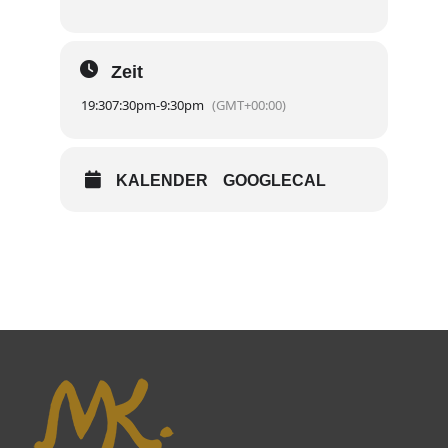
Zeit
19:30
7:30pm
-
9:30pm
(GMT+00:00)
KALENDER
GOOGLECAL