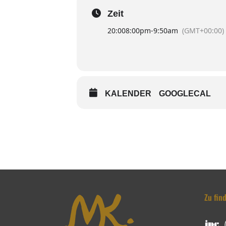
Zeit
20:00
8:00pm
-
9:50am
(GMT+00:00)
KALENDER
GOOGLECAL
Zu fin