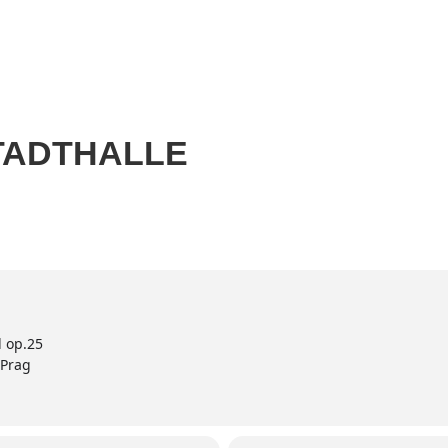
Home
Aktuell
Termine
Diskografie
Biografie
TADTHALLE
l op.25
 Prag