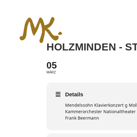
Zum
Inhalt
springen
HOLZMINDEN - S
05
MÄRZ
Details
Mendelssohn Klavierkonzert g Mol
Kammerorchester Nationaltheater
Frank Beermann