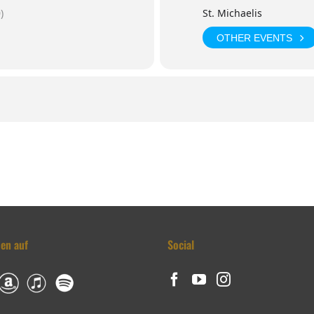
)
St. Michaelis
OTHER EVENTS
den auf
Social