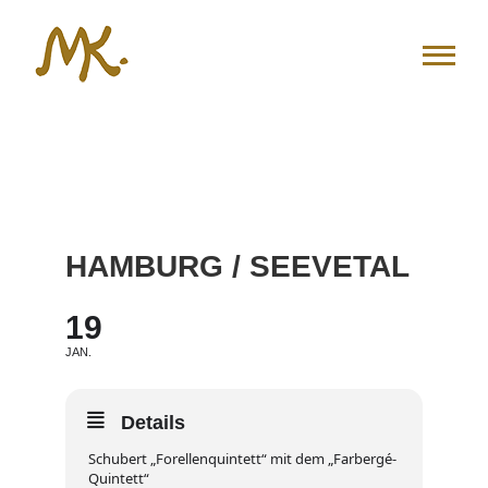
Zum
Inhalt
springen
HAMBURG / SEEVETAL
19
JAN.
Details
Schubert „Forellenquintett“ mit dem „Farbergé-
Quintett“