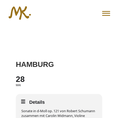
Zum
Inhalt
springen
HAMBURG
28
MAI
Details
Sonate in d-Moll op. 121 von Robert Schumann
zusammen mit Carolin Widmann, Violine