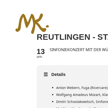
Zum
Inhalt
springen
REUTLINGEN - S
SINFONIEKONZERT MIT DER W
13
APR.
Details
Anton Webern, Fuga (Ricercare) 
Wolfgang Amadeus Mozart, Klav
Dmitri Schostakowitsch, Sinfonie