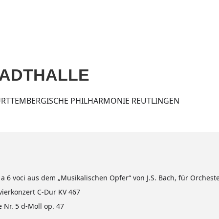
Home
Aktuell
Termine
Diskografie
Biografie
TADTHALLE
ÜRTTEMBERGISCHE PHILHARMONIE REUTLINGEN
a 6 voci aus dem „Musikalischen Opfer“ von J.S. Bach, für Orcheste
ierkonzert C-Dur KV 467
 Nr. 5 d-Moll op. 47