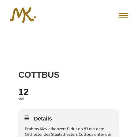
Zum
Inhalt
springen
COTTBUS
12
MAI
Details
Brahms Klavierkonzert B-dur op.83 mit dem
Orchester des Staatstheaters Cottbus unter der