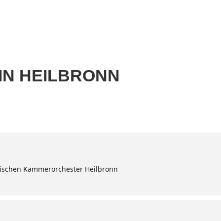
Home
Aktuell
Termine
Diskografie
Biografie
IN HEILBRONN
schen Kammerorchester Heilbronn