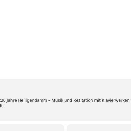
Home
Aktuell
Termine
Diskografie
Biografie
220 Jahre Heiligendamm – Musik und Rezitation mit Klavierwerk
dt