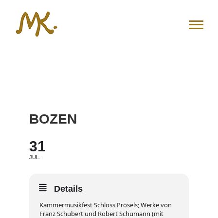
Zum
Inhalt
springen
BOZEN
31
JUL.
Details
Kammermusikfest Schloss Prösels; Werke von
Franz Schubert und Robert Schumann (mit