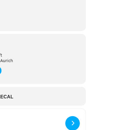
ft
 Aurich
LECAL