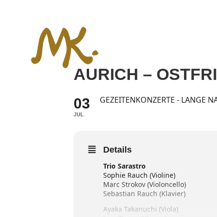
Zum
Inhalt
springen
AURICH – OSTFR
GEZEITENKONZERTE - LANGE N
03
JUL.
Details
Trio Sarastro
Sophie Rauch (Violine)
Marc Strokov (Violoncello)
Sebastian Rauch (Klavier)
Ayaka Takanuchi (Viola)