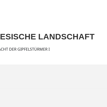
Home
Aktuell
Termine
Diskografie
Biografie
IESISCHE LANDSCHAFT
ACHT DER GIPFELSTÜRMER I