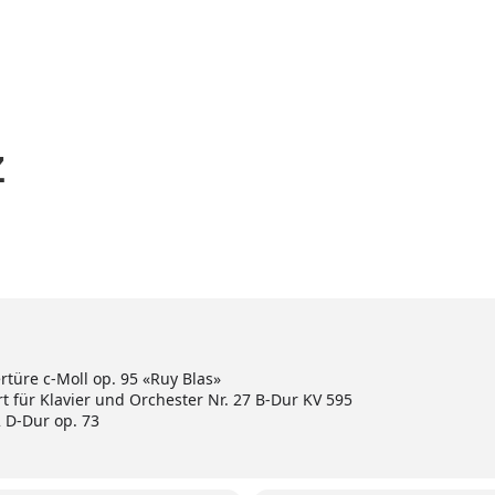
Home
Aktuell
Termine
Diskografie
Biografie
Z
rtüre c-Moll op. 95 «Ruy Blas»
 für Klavier und Orchester Nr. 27 B-Dur KV 595
 D-Dur op. 73