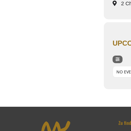
2 Ch
UPCO
NO EV
Zu fin