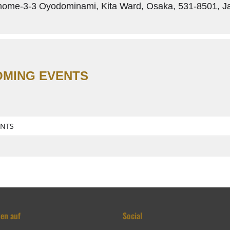
ome-3-3 Oyodominami, Kita Ward, Osaka, 531-8501, J
MING EVENTS
ENTS
den auf
Social