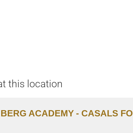
Home
Aktuell
Termine
Diskografie
Biografie
t this location
BERG ACADEMY - CASALS F