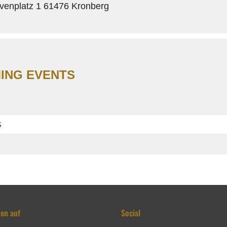
enplatz 1 61476 Kronberg
ING EVENTS
S
den auf
Social