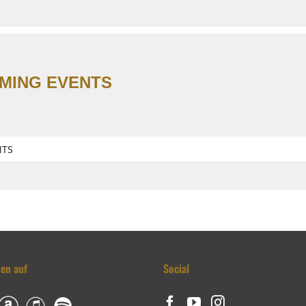
MING EVENTS
NTS
den auf
Social