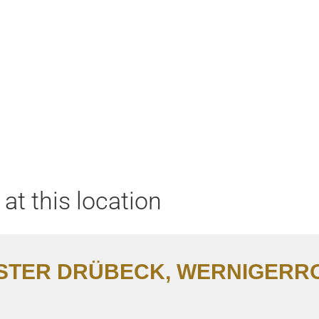
Home
Aktuell
Termine
Diskografie
Biografie
at this location
STER DRÜBECK, WERNIGERR